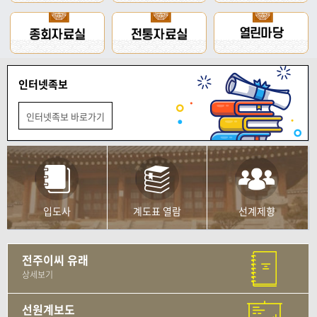
인터넷족보
인터넷족보 바로가기
입도사
계도표 열람
선계제향
전주이씨 유래
상세보기
선원계보도