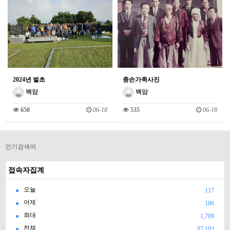
2024년 벌초
종손가족사진
백암
백암
650
06-18
535
06-18
인기검색어
접속자집계
오늘
117
어제
106
최대
1,709
전체
87,192